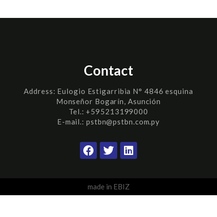
Contact
Address:
Eulogio Estigarribia N° 4846 esquina
Monseñor Bogarín, Asunción
Tel.: +595213199000
E-mail.: pstbn@pstbn.com.py
made in EBIZ