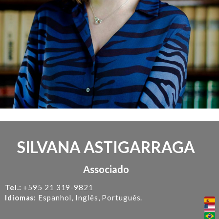
SILVANA ASTIGARRAGA
Associado
Tel.:
+595 21 319-9821
Idiomas:
Espanhol, Inglês, Português.